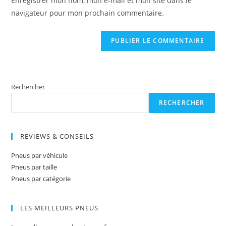
Enregistrer mon nom, mon e-mail et mon site dans le
(optional)
navigateur pour mon prochain commentaire.
Rechercher
RECHERCHER
REVIEWS & CONSEILS
Pneus par véhicule
Pneus par taille
Pneus par catégorie
LES MEILLEURS PNEUS