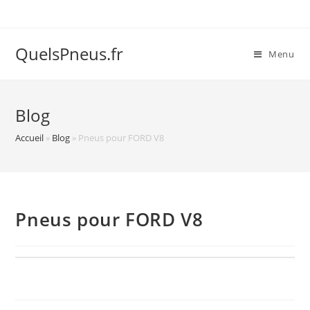
Skip
to
content
QuelsPneus.fr
Menu
Blog
Accueil
»
Blog
»
Pneus pour FORD V8
Pneus pour FORD V8