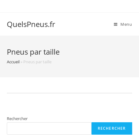
Skip
to
content
QuelsPneus.fr
Menu
Pneus par taille
Accueil
»
Pneus par taille
Rechercher
RECHERCHER